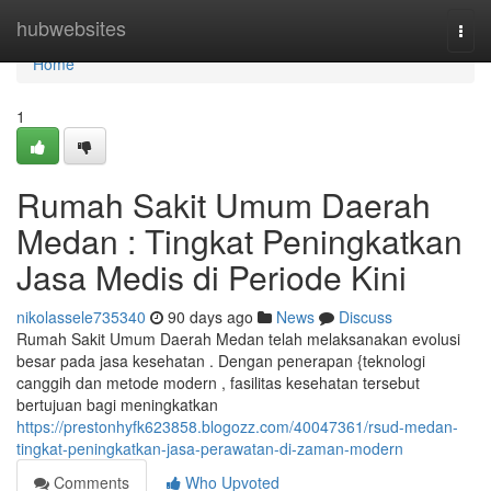
Home
hubwebsites
Togg
navi
Home
1
Rumah Sakit Umum Daerah
Medan : Tingkat Peningkatkan
Jasa Medis di Periode Kini
nikolassele735340
90 days ago
News
Discuss
Rumah Sakit Umum Daerah Medan telah melaksanakan evolusi
besar pada jasa kesehatan . Dengan penerapan {teknologi
canggih dan metode modern , fasilitas kesehatan tersebut
bertujuan bagi meningkatkan
https://prestonhyfk623858.blogozz.com/40047361/rsud-medan-
tingkat-peningkatkan-jasa-perawatan-di-zaman-modern
Comments
Who Upvoted