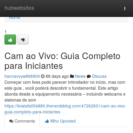
Home
hubwebsites
Togg
navi
Home
1
Cam ao Vivo: Guia Completo
para Iniciantes
hannavvyw868909
88 days ago
News
Discuss
Começar com lives pode parecer intimidador no início, mas com
este guia , você poderá descobrir o fundamental. Este artigo
aborda desde a equipamento necessária – incluindo webcams e
sistemas de som
https://liviatsfs054880.thenerdsblog.com/47262831/cam-ao-vivo-
guia-completo-para-iniciantes
Comments
Who Upvoted