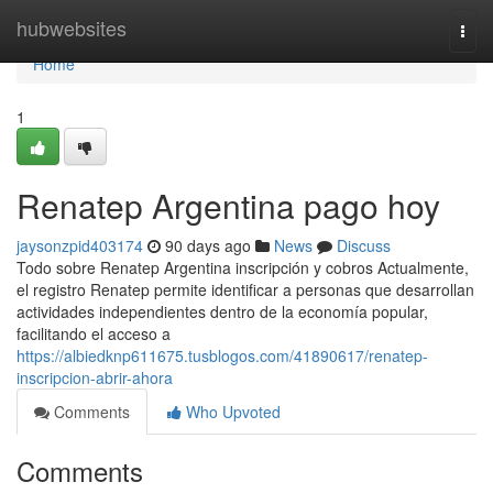
Home
hubwebsites
Togg
navi
Home
1
Renatep Argentina pago hoy
jaysonzpid403174
90 days ago
News
Discuss
Todo sobre Renatep Argentina inscripción y cobros Actualmente,
el registro Renatep permite identificar a personas que desarrollan
actividades independientes dentro de la economía popular,
facilitando el acceso a
https://albiedknp611675.tusblogos.com/41890617/renatep-
inscripcion-abrir-ahora
Comments
Who Upvoted
Comments