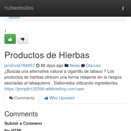
Home
hubwebsites
Togg
navi
Home
1
Productos de Hierbas
janehvss766657
88 days ago
News
Discuss
¿Buscas una alternativa natural a cigarrillo de tabaco ? Los
productos de hierbas ofrecen una forma relajante sin la riesgos
asociadas al tabaquismo . Elaborados utilizando ingredientes
https://jimnptb125399.wikibriefing.com/user
Comments
Who Upvoted
Comments
Submit a Comment
No HTML