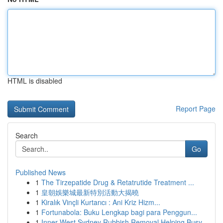
HTML is disabled
Report Page
Search
Go
Published News
1
The Tirzepatide Drug & Retatrutide Treatment ...
1
皇朝娛樂城最新特別活動大揭曉
1
Kiralık Vinçli Kurtarıcı : Ani Kriz Hizm...
1
Fortunabola: Buku Lengkap bagi para Penggun...
1
Inner West Sydney Rubbish Removal Helping Busy