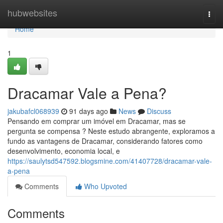
Home
hubwebsites
Togg
navi
Home
1
Dracamar Vale a Pena?
jakubafcl068939
91 days ago
News
Discuss
Pensando em comprar um imóvel em Dracamar, mas se
pergunta se compensa ? Neste estudo abrangente, exploramos a
fundo as vantagens de Dracamar, considerando fatores como
desenvolvimento, economia local, e
https://saulytsd547592.blogsmine.com/41407728/dracamar-vale-
a-pena
Comments
Who Upvoted
Comments