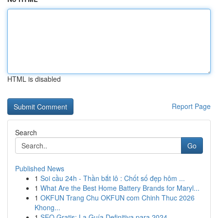
HTML is disabled
Report Page
Search
Go
Published News
1
Soi cầu 24h - Thần bắt lô : Chốt số đẹp hôm ...
1
What Are the Best Home Battery Brands for Maryl...
1
OKFUN Trang Chu OKFUN com Chinh Thuc 2026
Khong...
1
SEO Gratis: La Guía Definitiva para 2024