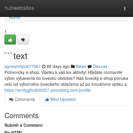
Home
hubwebsites
Togg
navi
Home
1
```text
agnesmhpc477567
88 days ago
News
Discuss
Poľovnícky e-shop: Všetko k váš lov aktivity! Hľadáte rozmanité
výber vybavenia do loveckú obdobie? Náš lovecký e-shop ponúka
celú od výborného loveckého oblečenia až po inovatívne optiku a
https://emilygjhu835557.yomoblog.com/profile
Comments
Who Upvoted
Comments
Submit a Comment
No HTML