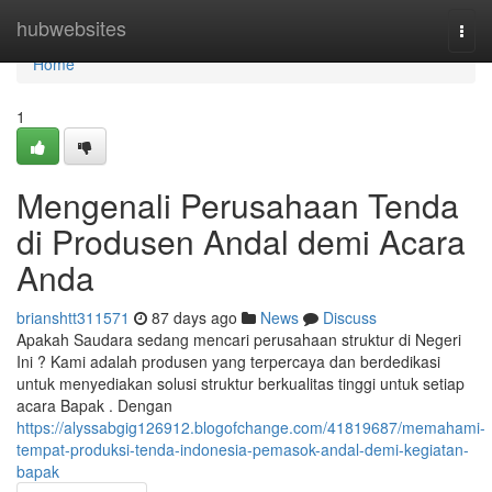
Home
hubwebsites
Togg
navi
Home
1
Mengenali Perusahaan Tenda
di Produsen Andal demi Acara
Anda
brianshtt311571
87 days ago
News
Discuss
Apakah Saudara sedang mencari perusahaan struktur di Negeri
Ini ? Kami adalah produsen yang terpercaya dan berdedikasi
untuk menyediakan solusi struktur berkualitas tinggi untuk setiap
acara Bapak . Dengan
https://alyssabgig126912.blogofchange.com/41819687/memahami-
tempat-produksi-tenda-indonesia-pemasok-andal-demi-kegiatan-
bapak