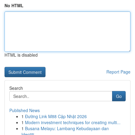
No HTML
HTML is disabled
Report Page
Search
Go
Published News
1
Đường Link M88 Cập Nhật 2026
1
Modern investment techniques for creating multi...
1
Busana Melayu: Lambang Kebudayaan dan
Identiti...