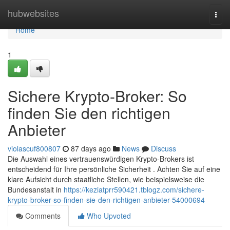
Home
hubwebsites
Togg
navi
Home
1
Sichere Krypto-Broker: So
finden Sie den richtigen
Anbieter
violascuf800807
87 days ago
News
Discuss
Die Auswahl eines vertrauenswürdigen Krypto-Brokers ist
entscheidend für Ihre persönliche Sicherheit . Achten Sie auf eine
klare Aufsicht durch staatliche Stellen, wie beispielsweise die
Bundesanstalt in
https://keziatprr590421.tblogz.com/sichere-
krypto-broker-so-finden-sie-den-richtigen-anbieter-54000694
Comments
Who Upvoted