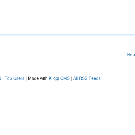
Rep
d
|
Top Users
| Made with
Kliqqi CMS
|
All RSS Feeds