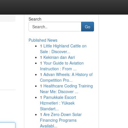
Search
Go
Published News
1
Little Highland Cattle on
Sale : Discover...
1
Kekinian dan Asri
1
Your Guide to Aviation
Instruction : From ...
1
Advan Wheels: A History of
Competition Pro...
1
Healthcare Coding Training
Near Me: Discover ...
1
Pamukkale Escort
Hizmetleri : Yüksek
Standart...
1
Are Zero-Down Solar
Financing Programs
Availabl...