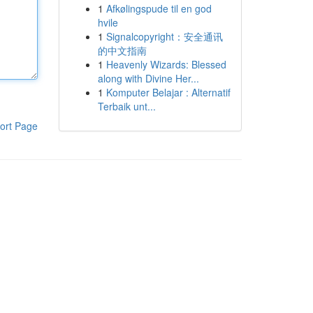
1
Afkølingspude til en god
hvile
1
Signalcopyright：安全通讯
的中文指南
1
Heavenly Wizards: Blessed
along with Divine Her...
1
Komputer Belajar : Alternatif
Terbaik unt...
ort Page