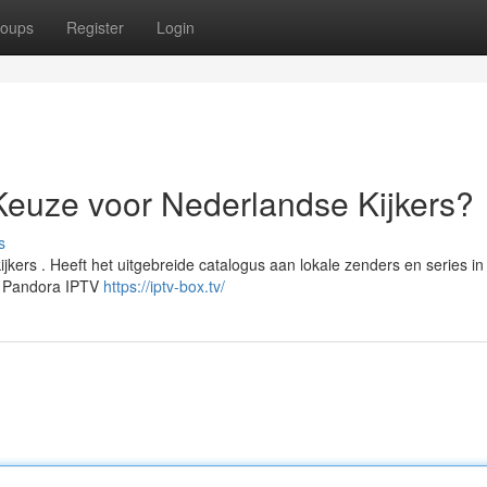
oups
Register
Login
Keuze voor Nederlandse Kijkers?
s
jkers . Heeft het uitgebreide catalogus aan lokale zenders en series in
en Pandora IPTV
https://iptv-box.tv/