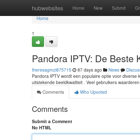
Home
hubwebsites
Home
New
Submit
Gr
Home
1
Pandora IPTV: De Beste 
theresagmzi875715
87 days ago
News
Discus
Pandora IPTV wordt een populaire optie voor diverse ki
uitstekende beeldkwaliteit . Veel gebruikers waarder
Comments
Who Upvoted
Comments
Submit a Comment
No HTML