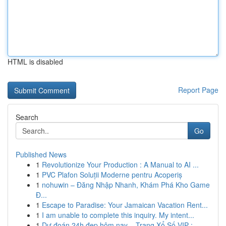
HTML is disabled
Report Page
Search
Go
Published News
1
Revolutionize Your Production : A Manual to AI ...
1
PVC Plafon Soluții Moderne pentru Acoperiș
1
nohuwin – Đăng Nhập Nhanh, Khám Phá Kho Game
Đ...
1
Escape to Paradise: Your Jamaican Vacation Rent...
1
I am unable to complete this inquiry. My intent...
1
Dự đoán 24h đẹp hôm nay – Trang Xổ Số VIP : ...