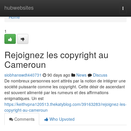
Home
hubwebsites
Togg
navi
Home
1
Rejoignez les copyright au
Cameroun
siobhanswdt440731
90 days ago
News
Discuss
De nombreux personnes sont attirés par la notion de intégrer une
société puissante comme les copyright. Cette désir de ascendant
est souvent alimenté par les rumeurs et des affirmations
enigmatiques. Un est
https://keithvpna120513.thekatyblog.com/39163283/rejoignez-les-
copyright-au-cameroun
Comments
Who Upvoted