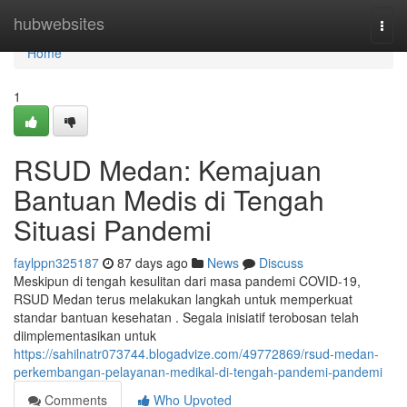
Home
hubwebsites
Togg
navi
Home
1
RSUD Medan: Kemajuan
Bantuan Medis di Tengah
Situasi Pandemi
faylppn325187
87 days ago
News
Discuss
Meskipun di tengah kesulitan dari masa pandemi COVID-19,
RSUD Medan terus melakukan langkah untuk memperkuat
standar bantuan kesehatan . Segala inisiatif terobosan telah
diimplementasikan untuk
https://sahilnatr073744.blogadvize.com/49772869/rsud-medan-
perkembangan-pelayanan-medikal-di-tengah-pandemi-pandemi
Comments
Who Upvoted