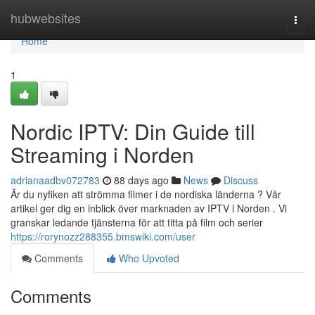
Home
hubwebsites
Togg
navi
Home
1
Nordic IPTV: Din Guide till
Streaming i Norden
adrianaadbv072783
88 days ago
News
Discuss
Är du nyfiken att strömma filmer i de nordiska länderna ? Vår
artikel ger dig en inblick över marknaden av IPTV i Norden . Vi
granskar ledande tjänsterna för att titta på film och serier
https://rorynozz288355.bmswiki.com/user
Comments
Who Upvoted
Comments