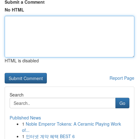
Submit a Comment
No HTML
HTML is disabled
Report Page
Search
Go
Published News
1
Noble Emperor Tokens: A Ceramic Playing Work
of...
1
인터넷 계약 혜택 BEST 6