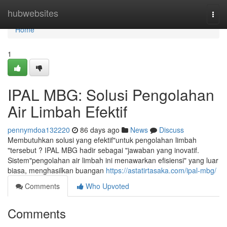
Home
hubwebsites
Togg
navi
Home
1
IPAL MBG: Solusi Pengolahan
Air Limbah Efektif
pennymdoa132220
86 days ago
News
Discuss
Membutuhkan solusi yang efektif"untuk pengolahan limbah
"tersebut ? IPAL MBG hadir sebagai "jawaban yang inovatif.
Sistem"pengolahan air limbah ini menawarkan efisiensi" yang luar
biasa, menghasilkan buangan
https://astatirtasaka.com/ipal-mbg/
Comments
Who Upvoted
Comments