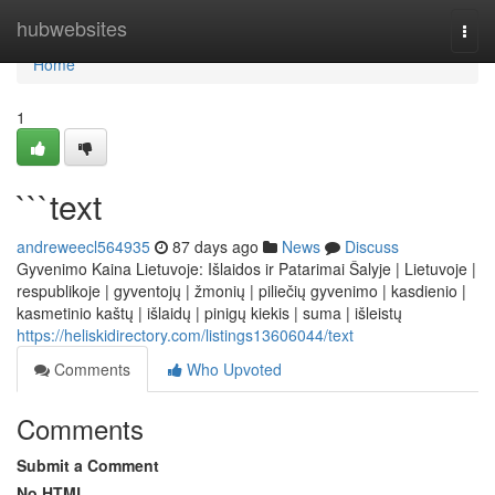
Home
hubwebsites
Togg
navi
Home
1
```text
andreweecl564935
87 days ago
News
Discuss
Gyvenimo Kaina Lietuvoje: Išlaidos ir Patarimai Šalyje | Lietuvoje |
respublikoje | gyventojų | žmonių | piliečių gyvenimo | kasdienio |
kasmetinio kaštų | išlaidų | pinigų kiekis | suma | išleistų
https://heliskidirectory.com/listings13606044/text
Comments
Who Upvoted
Comments
Submit a Comment
No HTML