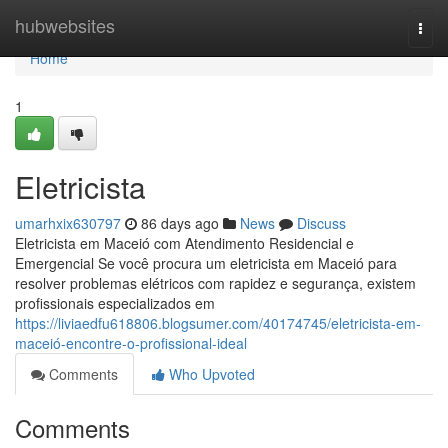
Home
hubwebsites
Togg
navi
Home
1
Eletricista
umarhxix630797
86 days ago
News
Discuss
Eletricista em Maceió com Atendimento Residencial e
Emergencial Se você procura um eletricista em Maceió para
resolver problemas elétricos com rapidez e segurança, existem
profissionais especializados em
https://liviaedfu618806.blogsumer.com/40174745/eletricista-em-
maceió-encontre-o-profissional-ideal
Comments
Who Upvoted
Comments