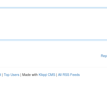
Rep
d
|
Top Users
| Made with
Kliqqi CMS
|
All RSS Feeds