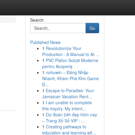
Search
Go
Published News
1
Revolutionize Your
Production : A Manual to AI ...
1
PVC Plafon Soluții Moderne
pentru Acoperiș
1
nohuwin – Đăng Nhập
Nhanh, Khám Phá Kho Game
Đ...
1
Escape to Paradise: Your
Jamaican Vacation Rent...
1
I am unable to complete
this inquiry. My intent...
1
Dự đoán 24h đẹp hôm nay
– Trang Xổ Số VIP : ...
1
Creating pathways to
education and learning wit...