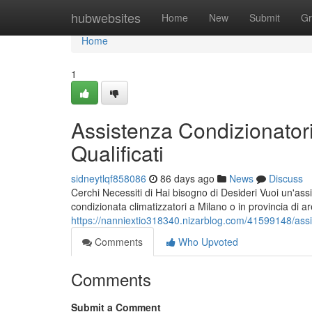
Home
hubwebsites
Home
New
Submit
Gr
Home
1
Assistenza Condizionatori
Qualificati
sidneytlqf858086
86 days ago
News
Discuss
Cerchi Necessiti di Hai bisogno di Desideri Vuoi un'assi
condizionata climatizzatori a Milano o in provincia di a
https://nanniextio318340.nizarblog.com/41599148/assist
Comments
Who Upvoted
Comments
Submit a Comment