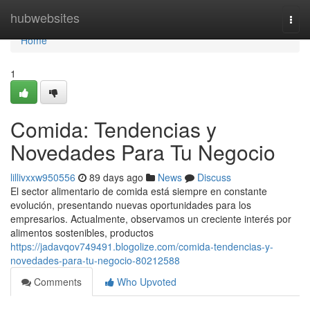
Home
hubwebsites
Togg
navi
Home
1
Comida: Tendencias y
Novedades Para Tu Negocio
lillivxxw950556
89 days ago
News
Discuss
El sector alimentario de comida está siempre en constante
evolución, presentando nuevas oportunidades para los
empresarios. Actualmente, observamos un creciente interés por
alimentos sostenibles, productos
https://jadavqov749491.blogolize.com/comida-tendencias-y-
novedades-para-tu-negocio-80212588
Comments
Who Upvoted