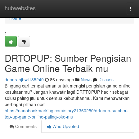
Home
hubwebsites
Togg
navi
Home
1
DRTOPUP: Sumber Pengisian
Game Online Terbaik mu
deborahjbwt135249
86 days ago
News
Discuss
Bingung cari tempat aman untuk mengisi pengisian game online
kesukaanmu? Jangan khawatir lagi! DRTTOPUP hadir sebagai
solusi paling jitu untuk semua kebutuhanmu. Kami menawarkan
berbagai pilihan opsi
https://nanobookmarking.com/story21360250/drtopup-sumber-
top-up-game-online-paling-oke-mu
Comments
Who Upvoted