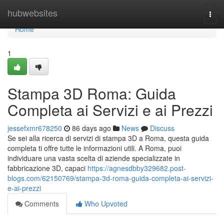
Home
hubwebsites
Togg
navi
Home
1
Stampa 3D Roma: Guida
Completa ai Servizi e ai Prezzi
jessefxmr678250
86 days ago
News
Discuss
Se sei alla ricerca di servizi di stampa 3D a Roma, questa guida
completa ti offre tutte le informazioni utili. A Roma, puoi
individuare una vasta scelta di aziende specializzate in
fabbricazione 3D, capaci
https://agnesdbby329682.post-
blogs.com/62150769/stampa-3d-roma-guida-completa-ai-servizi-
e-ai-prezzi
Comments
Who Upvoted