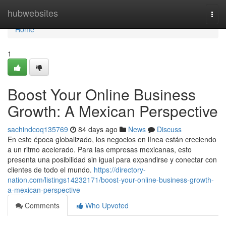
Home
hubwebsites
Togg
navi
Home
1
Boost Your Online Business
Growth: A Mexican Perspective
sachindcoq135769
84 days ago
News
Discuss
En este época globalizado, los negocios en línea están creciendo
a un ritmo acelerado. Para las empresas mexicanas, esto
presenta una posibilidad sin igual para expandirse y conectar con
clientes de todo el mundo.
https://directory-
nation.com/listings14232171/boost-your-online-business-growth-
a-mexican-perspective
Comments
Who Upvoted