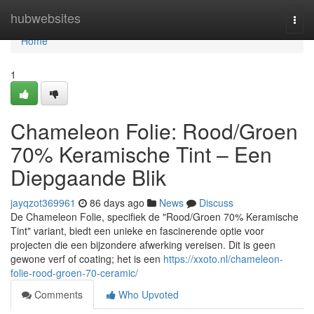
Home
hubwebsites
Togg
navi
Home
1
Chameleon Folie: Rood/Groen
70% Keramische Tint – Een
Diepgaande Blik
jayqzot369961
86 days ago
News
Discuss
De Chameleon Folie, specifiek de "Rood/Groen 70% Keramische
Tint" variant, biedt een unieke en fascinerende optie voor
projecten die een bijzondere afwerking vereisen. Dit is geen
gewone verf of coating; het is een
https://xxoto.nl/chameleon-
folie-rood-groen-70-ceramic/
Comments
Who Upvoted