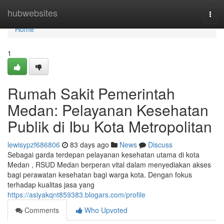
Home
hubwebsites
Togg
navi
Home
1
Rumah Sakit Pemerintah
Medan: Pelayanan Kesehatan
Publik di Ibu Kota Metropolitan
lewisypzf686806
83 days ago
News
Discuss
Sebagai garda terdepan pelayanan kesehatan utama di kota
Medan , RSUD Medan berperan vital dalam menyediakan akses
bagi perawatan kesehatan bagi warga kota. Dengan fokus
terhadap kualitas jasa yang
https://asiyakqnt859383.blogars.com/profile
Comments
Who Upvoted