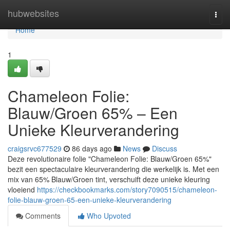
Home
hubwebsites
Togg
navi
Home
1
Chameleon Folie:
Blauw/Groen 65% – Een
Unieke Kleurverandering
craigsrvc677529
86 days ago
News
Discuss
Deze revolutionaire folie "Chameleon Folie: Blauw/Groen 65%"
bezit een spectaculaire kleurverandering die werkelijk is. Met een
mix van 65% Blauw/Groen tint, verschuift deze unieke kleuring
vloeiend
https://checkbookmarks.com/story7090515/chameleon-
folie-blauw-groen-65-een-unieke-kleurverandering
Comments
Who Upvoted