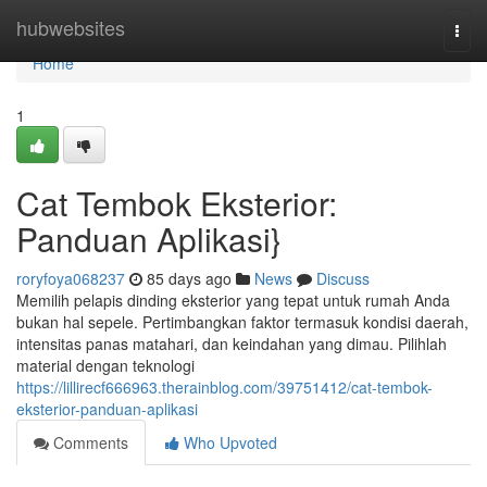
Home
hubwebsites
Togg
navi
Home
1
Cat Tembok Eksterior:
Panduan Aplikasi}
roryfoya068237
85 days ago
News
Discuss
Memilih pelapis dinding eksterior yang tepat untuk rumah Anda
bukan hal sepele. Pertimbangkan faktor termasuk kondisi daerah,
intensitas panas matahari, dan keindahan yang dimau. Pilihlah
material dengan teknologi
https://lillirecf666963.therainblog.com/39751412/cat-tembok-
eksterior-panduan-aplikasi
Comments
Who Upvoted