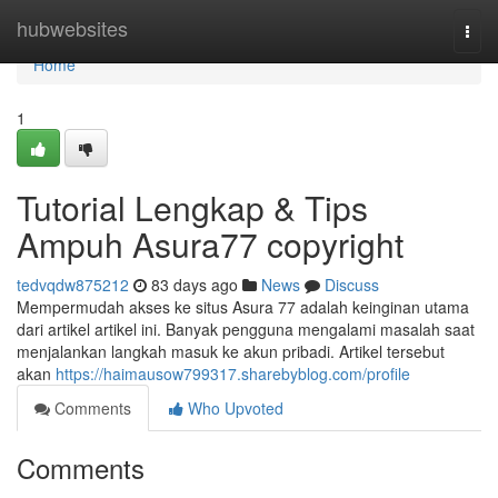
Home
hubwebsites
Togg
navi
Home
1
Tutorial Lengkap & Tips
Ampuh Asura77 copyright
tedvqdw875212
83 days ago
News
Discuss
Mempermudah akses ke situs Asura 77 adalah keinginan utama
dari artikel artikel ini. Banyak pengguna mengalami masalah saat
menjalankan langkah masuk ke akun pribadi. Artikel tersebut
akan
https://haimausow799317.sharebyblog.com/profile
Comments
Who Upvoted
Comments