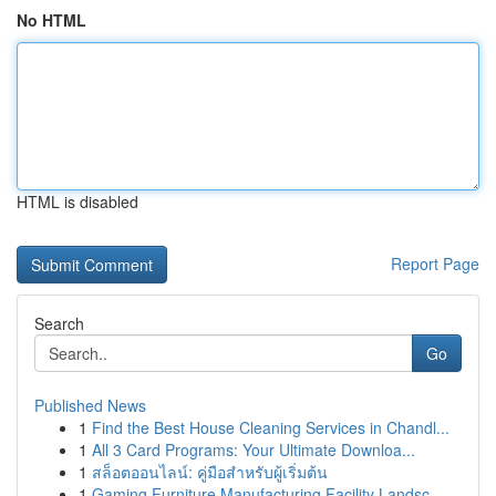
No HTML
HTML is disabled
Report Page
Search
Go
Published News
1
Find the Best House Cleaning Services in Chandl...
1
All 3 Card Programs: Your Ultimate Downloa...
1
สล็อตออนไลน์: คู่มือสำหรับผู้เริ่มต้น
1
Gaming Furniture Manufacturing Facility Landsc...