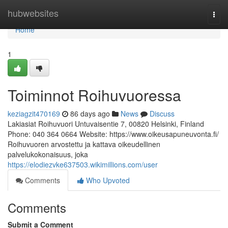
Home
hubwebsites
Togg
navi
Home
1
Toiminnot Roihuvuoressa
keziagzit470169
86 days ago
News
Discuss
Lakiasiat Roihuvuori Untuvaisentie 7, 00820 Helsinki, Finland
Phone: 040 364 0664 Website: https://www.oikeusapuneuvonta.fi/
Roihuvuoren arvostettu ja kattava oikeudellinen
palvelukokonaisuus, joka
https://elodiezvke637503.wikimillions.com/user
Comments
Who Upvoted
Comments
Submit a Comment