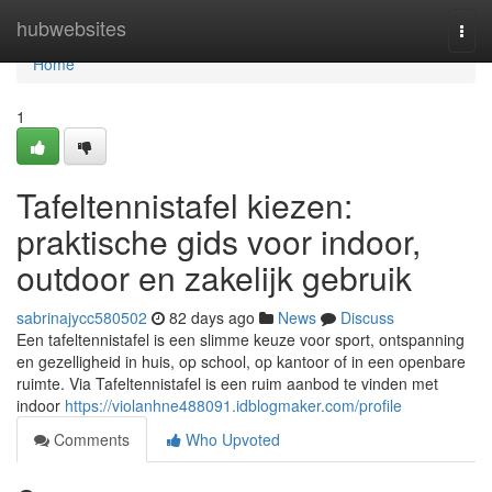
Home
hubwebsites
Togg
navi
Home
1
Tafeltennistafel kiezen:
praktische gids voor indoor,
outdoor en zakelijk gebruik
sabrinajycc580502
82 days ago
News
Discuss
Een tafeltennistafel is een slimme keuze voor sport, ontspanning
en gezelligheid in huis, op school, op kantoor of in een openbare
ruimte. Via Tafeltennistafel is een ruim aanbod te vinden met
indoor
https://violanhne488091.idblogmaker.com/profile
Comments
Who Upvoted