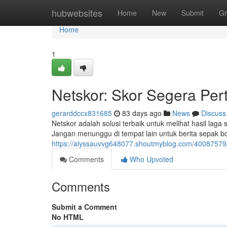
Home
hubwebsites
Home
New
Submit
Gr
Home
1
Netskor: Skor Segera Pe
gerarddccx831685
83 days ago
News
Discuss
Netskor adalah solusi terbaik untuk melihat hasil laga
Jangan menunggu di tempat lain untuk berita sepak b
https://alyssauvvg648077.shoutmyblog.com/40087579/n
Comments
Who Upvoted
Comments
Submit a Comment
No HTML