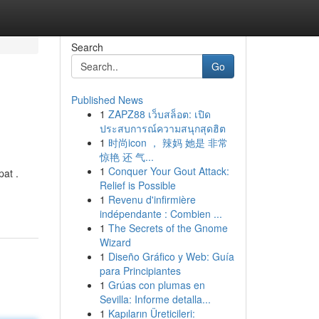
Search
Go
Published News
1
ZAPZ88 เว็บสล็อต: เปิด
ประสบการณ์ความสนุกสุดฮิต
1
时尚icon ， 辣妈 她是 非常
惊艳 还 气...
1
Conquer Your Gout Attack:
pat .
Relief is Possible
1
Revenu d'infirmière
indépendante : Combien ...
1
The Secrets of the Gnome
Wizard
1
Diseño Gráfico y Web: Guía
para Principiantes
1
Grúas con plumas en
Sevilla: Informe detalla...
1
Kapıların Üreticileri: