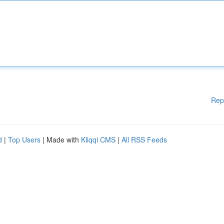
Rep
d
|
Top Users
| Made with
Kliqqi CMS
|
All RSS Feeds