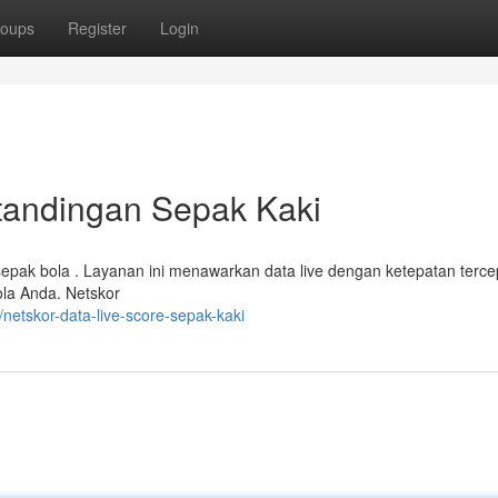
oups
Register
Login
rtandingan Sepak Kaki
 sepak bola . Layanan ini menawarkan data live dengan ketepatan terce
ola Anda. Netskor
etskor-data-live-score-sepak-kaki