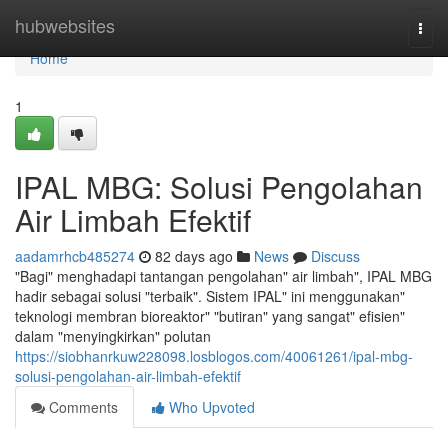
Home
hubwebsites
Togg
navi
Home
1
IPAL MBG: Solusi Pengolahan
Air Limbah Efektif
aadamrhcb485274
82 days ago
News
Discuss
"Bagi" menghadapi tantangan pengolahan" air limbah", IPAL MBG
hadir sebagai solusi "terbaik". Sistem IPAL" ini menggunakan"
teknologi membran bioreaktor" "butiran" yang sangat" efisien"
dalam "menyingkirkan" polutan
https://siobhanrkuw228098.losblogos.com/40061261/ipal-mbg-
solusi-pengolahan-air-limbah-efektif
Comments
Who Upvoted