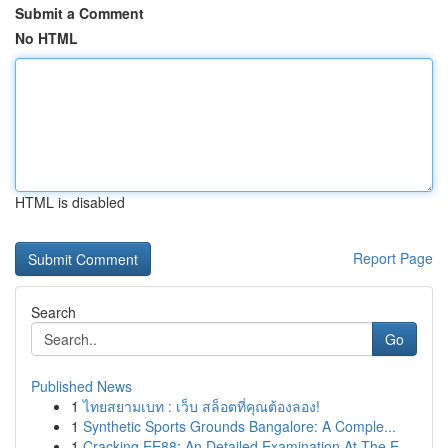
Submit a Comment
No HTML
HTML is disabled
Report Page
Search
Go
Published News
1
ไทยสยามเบท : เว็บ สล็อตที่คุณต้องลอง!
1
Synthetic Sports Grounds Bangalore: A Comple...
1
Cracking EE88: An Detailed Examination At The E...