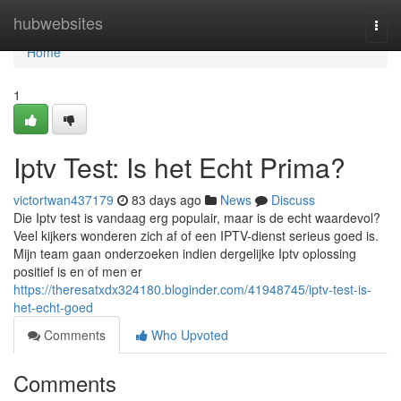
Home
hubwebsites
Togg
navi
Home
1
Iptv Test: Is het Echt Prima?
victortwan437179
83 days ago
News
Discuss
Die Iptv test is vandaag erg populair, maar is de echt waardevol?
Veel kijkers wonderen zich af of een IPTV-dienst serieus goed is.
Mijn team gaan onderzoeken indien dergelijke Iptv oplossing
positief is en of men er
https://theresatxdx324180.bloginder.com/41948745/iptv-test-is-
het-echt-goed
Comments
Who Upvoted
Comments