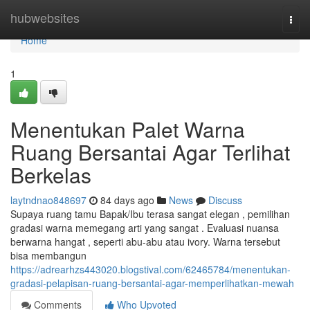
Home
hubwebsites
Togg
navi
Home
1
Menentukan Palet Warna
Ruang Bersantai Agar Terlihat
Berkelas
laytndnao848697
84 days ago
News
Discuss
Supaya ruang tamu Bapak/Ibu terasa sangat elegan , pemilihan
gradasi warna memegang arti yang sangat . Evaluasi nuansa
berwarna hangat , seperti abu-abu atau ivory. Warna tersebut
bisa membangun
https://adrearhzs443020.blogstival.com/62465784/menentukan-
gradasi-pelapisan-ruang-bersantai-agar-memperlihatkan-mewah
Comments
Who Upvoted