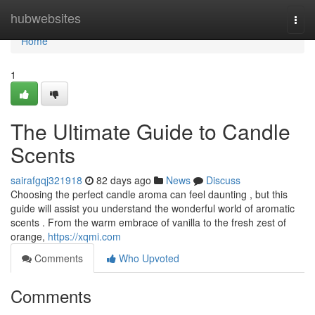
Home
hubwebsites
Togg
navi
Home
1
The Ultimate Guide to Candle
Scents
sairafgqj321918
82 days ago
News
Discuss
Choosing the perfect candle aroma can feel daunting , but this
guide will assist you understand the wonderful world of aromatic
scents . From the warm embrace of vanilla to the fresh zest of
orange,
https://xqmi.com
Comments
Who Upvoted
Comments