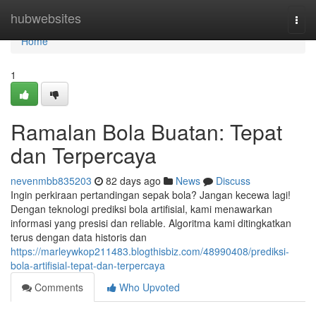
Home
hubwebsites
Togg
navi
Home
1
Ramalan Bola Buatan: Tepat
dan Terpercaya
nevenmbb835203
82 days ago
News
Discuss
Ingin perkiraan pertandingan sepak bola? Jangan kecewa lagi!
Dengan teknologi prediksi bola artifisial, kami menawarkan
informasi yang presisi dan reliable. Algoritma kami ditingkatkan
terus dengan data historis dan
https://marleywkop211483.blogthisbiz.com/48990408/prediksi-
bola-artifisial-tepat-dan-terpercaya
Comments
Who Upvoted