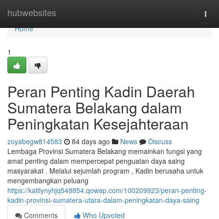
Home
hubwebsites
Togg
navi
Home
1
Peran Penting Kadin Daerah
Sumatera Belakang dalam
Peningkatan Kesejahteraan
zoyabegw814583
84 days ago
News
Discuss
Lembaga Provinsi Sumatera Belakang memainkan fungsi yang
amat penting dalam mempercepat penguatan daya saing
masyarakat . Melalui sejumlah program , Kadin berusaha untuk
mengembangkan peluang
https://kaitlynyhjq548854.qowap.com/100209923/peran-penting-
kadin-provinsi-sumatera-utara-dalam-peningkatan-daya-saing
Comments
Who Upvoted