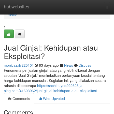
Home
hubwebsites
Togg
navi
Home
1
Jual Ginjal: Kehidupan atau
Eksploitasi?
monicazxlv225101
83 days ago
News
Discuss
Fenomena penjualan ginjal, atau yang lebih dikenal dengan
sebutan "Jual Ginjal," menimbulkan pertanyaan krusial tentang
harga kehidupan manusia . Kegiatan ini, yang dilakukan secara
rahasia di beberapa
https://sachinuynd292628.ja-
blog.com/41603962/jual-ginjal-kehidupan-atau-eksploitasi
Comments
Who Upvoted
Comments