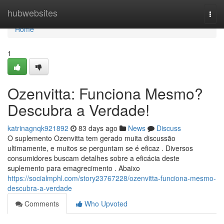
Home
hubwebsites
Togg
navi
Home
1
Ozenvitta: Funciona Mesmo?
Descubra a Verdade!
katrinagnqk921892
83 days ago
News
Discuss
O suplemento Ozenvitta tem gerado muita discussão
ultimamente, e muitos se perguntam se é eficaz . Diversos
consumidores buscam detalhes sobre a eficácia deste
suplemento para emagrecimento . Abaixo
https://socialmphl.com/story23767228/ozenvitta-funciona-mesmo-
descubra-a-verdade
Comments
Who Upvoted