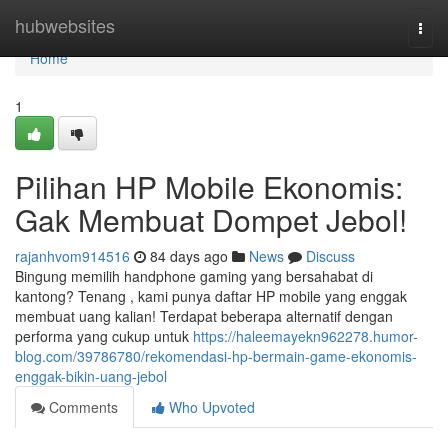
Home
hubwebsites
Togg
navi
Home
1
Pilihan HP Mobile Ekonomis:
Gak Membuat Dompet Jebol!
rajanhvom914516
84 days ago
News
Discuss
Bingung memilih handphone gaming yang bersahabat di
kantong? Tenang , kami punya daftar HP mobile yang enggak
membuat uang kalian! Terdapat beberapa alternatif dengan
performa yang cukup untuk
https://haleemayekn962278.humor-
blog.com/39786780/rekomendasi-hp-bermain-game-ekonomis-
enggak-bikin-uang-jebol
Comments
Who Upvoted