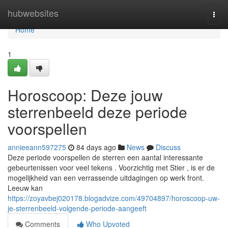
Home
hubwebsites
Togg
navi
Home
1
Horoscoop: Deze jouw
sterrenbeeld deze periode
voorspellen
annieeann597275
84 days ago
News
Discuss
Deze periode voorspellen de sterren een aantal interessante
gebeurtenissen voor veel tekens . Voorzichtig met Stier , is er de
mogelijkheid van een verrassende uitdagingen op werk front.
Leeuw kan
https://zoyavbej020178.blogadvize.com/49704897/horoscoop-uw-
je-sterrenbeeld-volgende-periode-aangeeft
Comments
Who Upvoted