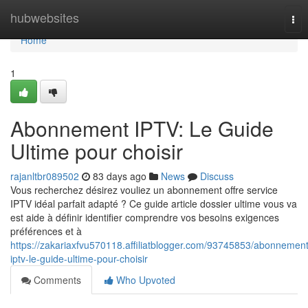
Home
hubwebsites
Tog
nav
Home
1
Abonnement IPTV: Le Guide
Ultime pour choisir
rajanltbr089502
83 days ago
News
Discuss
Vous recherchez désirez vouliez un abonnement offre service
IPTV idéal parfait adapté ? Ce guide article dossier ultime vous va
est aide à définir identifier comprendre vos besoins exigences
préférences et à
https://zakariaxfvu570118.affiliatblogger.com/93745853/abonnement
iptv-le-guide-ultime-pour-choisir
Comments
Who Upvoted