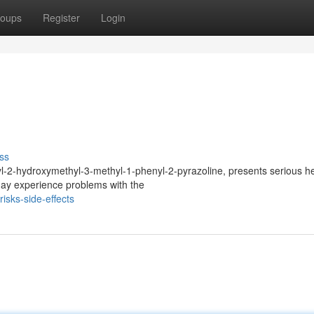
oups
Register
Login
ss
-2-hydroxymethyl-3-methyl-1-phenyl-2-pyrazoline, presents serious he
ay experience problems with the
isks-side-effects