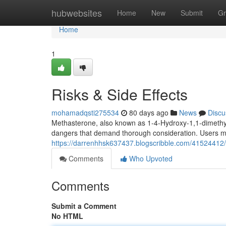
Home
hubwebsites
Home
New
Submit
Gr
Home
1
Risks & Side Effects
mohamadqsti275534
80 days ago
News
Discu
Methasterone, also known as 1-4-Hydroxy-1,1-dimethyl
dangers that demand thorough consideration. Users m
https://darrenhhsk637437.blogscribble.com/41524412/r
Comments
Who Upvoted
Comments
Submit a Comment
No HTML