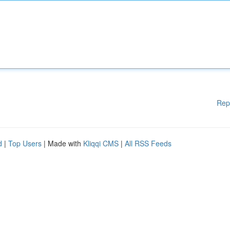
Rep
d
|
Top Users
| Made with
Kliqqi CMS
|
All RSS Feeds