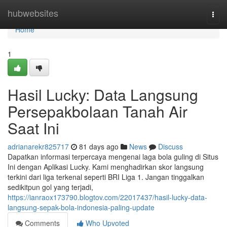
Home
hubwebsites
Togg
navi
Home
1
Hasil Lucky: Data Langsung
Persepakbolaan Tanah Air
Saat Ini
adrianarekr825717
81 days ago
News
Discuss
Dapatkan informasi terpercaya mengenai laga bola guling di Situs
Ini dengan Aplikasi Lucky. Kami menghadirkan skor langsung
terkini dari liga terkenal seperti BRI Liga 1. Jangan tinggalkan
sedikitpun gol yang terjadi,
https://ianraox173790.blogtov.com/22017437/hasil-lucky-data-
langsung-sepak-bola-indonesia-paling-update
Comments
Who Upvoted