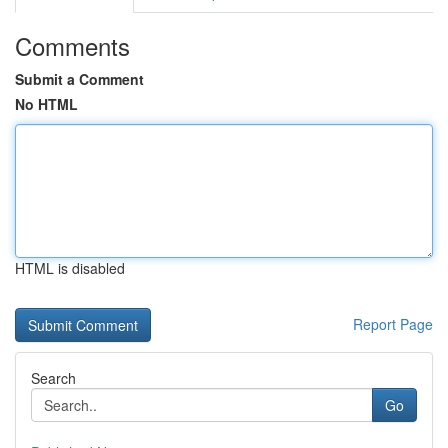
Comments
Submit a Comment
No HTML
HTML is disabled
Report Page
Search
Go