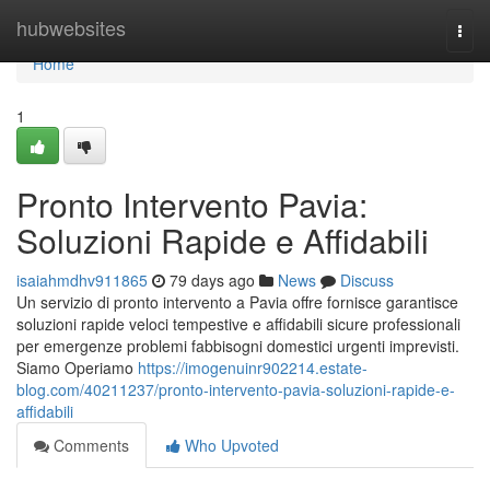
Home
hubwebsites
Togg
navi
Home
1
Pronto Intervento Pavia:
Soluzioni Rapide e Affidabili
isaiahmdhv911865
79 days ago
News
Discuss
Un servizio di pronto intervento a Pavia offre fornisce garantisce
soluzioni rapide veloci tempestive e affidabili sicure professionali
per emergenze problemi fabbisogni domestici urgenti imprevisti.
Siamo Operiamo
https://imogenuinr902214.estate-
blog.com/40211237/pronto-intervento-pavia-soluzioni-rapide-e-
affidabili
Comments
Who Upvoted