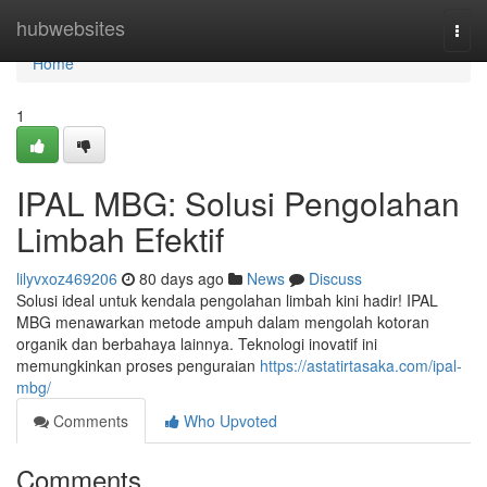
Home
hubwebsites
Togg
navi
Home
1
IPAL MBG: Solusi Pengolahan
Limbah Efektif
lilyvxoz469206
80 days ago
News
Discuss
Solusi ideal untuk kendala pengolahan limbah kini hadir! IPAL
MBG menawarkan metode ampuh dalam mengolah kotoran
organik dan berbahaya lainnya. Teknologi inovatif ini
memungkinkan proses penguraian
https://astatirtasaka.com/ipal-
mbg/
Comments
Who Upvoted
Comments