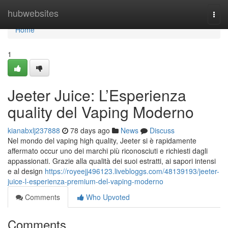
Home
hubwebsites
Togg
navi
Home
1
Jeeter Juice: L’Esperienza
quality del Vaping Moderno
kianabxlj237888
78 days ago
News
Discuss
Nel mondo del vaping high quality, Jeeter si è rapidamente
affermato occur uno dei marchi più riconosciuti e richiesti dagli
appassionati. Grazie alla qualità dei suoi estratti, ai sapori intensi
e al design
https://royeejj496123.livebloggs.com/48139193/jeeter-
juice-l-esperienza-premium-del-vaping-moderno
Comments
Who Upvoted
Comments