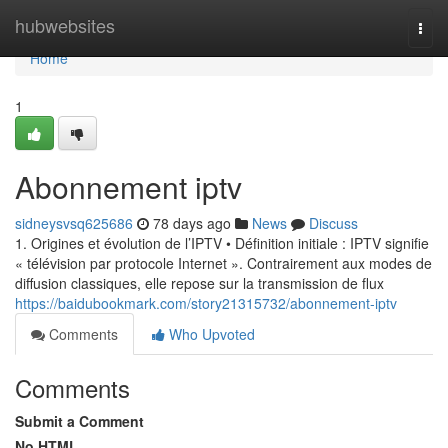
Home
hubwebsites
Togg
navi
Home
1
Abonnement iptv
sidneysvsq625686
78 days ago
News
Discuss
1. Origines et évolution de l’IPTV • Définition initiale : IPTV signifie
« télévision par protocole Internet ». Contrairement aux modes de
diffusion classiques, elle repose sur la transmission de flux
https://baidubookmark.com/story21315732/abonnement-iptv
Comments
Who Upvoted
Comments
Submit a Comment
No HTML