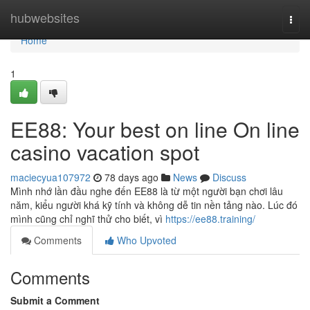
Home
hubwebsites
Togg
navi
Home
1
EE88: Your best on line On line
casino vacation spot
maciecyua107972
78 days ago
News
Discuss
Mình nhớ lần đầu nghe đến EE88 là từ một người bạn chơi lâu
năm, kiểu người khá kỹ tính và không dễ tin nền tảng nào. Lúc đó
mình cũng chỉ nghĩ thử cho biết, vì
https://ee88.training/
Comments
Who Upvoted
Comments
Submit a Comment