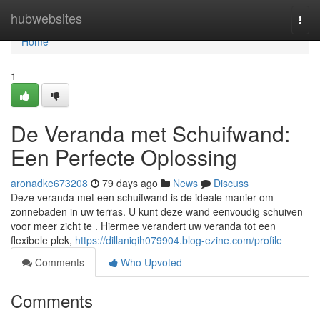
Home
hubwebsites
Togg
navi
Home
1
De Veranda met Schuifwand:
Een Perfecte Oplossing
aronadke673208
79 days ago
News
Discuss
Deze veranda met een schuifwand is de ideale manier om
zonnebaden in uw terras. U kunt deze wand eenvoudig schuiven
voor meer zicht te . Hiermee verandert uw veranda tot een
flexibele plek,
https://dillaniqih079904.blog-ezine.com/profile
Comments
Who Upvoted
Comments