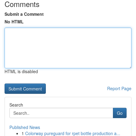
Comments
Submit a Comment
No HTML
HTML is disabled
Report Page
Search
Go
Published News
1
Colorway pureguard for rpet bottle production a...